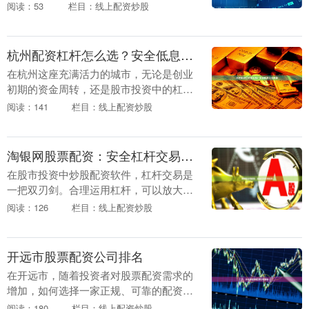
但也伴随着更高的风险。本文将深入探讨
阅读：53
栏目：线上配资炒股
融资、配资与风险控制三大核心内容，帮
助投资者更好地理....
杭州配资杠杆怎么选？安全低息平台推荐
在杭州这座充满活力的城市，无论是创业
初期的资金周转，还是股市投资中的杠杆
操作，配资杠杆都成为不少投资者关注的
阅读：141
栏目：线上配资炒股
焦点。面对市场上琳琅满目的配资平台，
如何选择一家安全....
淘银网股票配资：安全杠杆交易指南
在股市投资中炒股配资软件，杠杆交易是
一把双刃剑。合理运用杠杆，可以放大收
益；但若操作不当，也可能带来较大风
阅读：126
栏目：线上配资炒股
险。淘银网作为专业的股票配资平台，致
力于为投资者提供安....
开远市股票配资公司排名
在开远市，随着投资者对股票配资需求的
增加，如何选择一家正规、可靠的配资公
司成为关键问题。本文基于市场调研和用
阅读：180
栏目：线上配资炒股