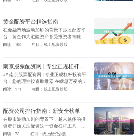
户反馈，整理出开远市股票配资公司排
名，帮助投资者规避....
黄金配资平台精选指南
在金融市场波动加剧的背景下炒股配资平
台，黄金作为避险资产备受投资者青睐。
然而，自有资金有限时，配资成为放大收
阅读：165
栏目：线上配资炒股
益的工具。本文为您精选黄金配资平台，
并解析选择要点，....
南京股票配资网 | 专业正规杠杆投资平台
## 南京股票配资网 | 专业正规杠杆投资平
台：您的理性投资助推器 在瞬息万变的股
市中，机会往往稍纵即逝。当您洞察到绝
阅读：171
栏目：线上配资炒股
佳的投资时机，却受限于自有资金规模
时，一个....
配资公司排行指南：新安全榜单
在股市波动加剧的背景下，越来越多的投
资者开始关注配资这一资金杠杆工具。然
而，配资市场良莠不齐炒股配资平台，如
阅读：72
栏目：线上配资炒股