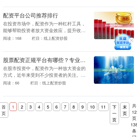
规、安全、可靠的平....
配资平台公司推荐排行
在投资市场中，配资作为一种杠杆工具，
能够帮助投资者放大资金效应，提升收益
潜力。然而，面对市场上众多的配资平
阅读：168
栏目：线上配资炒股
台，如何选择一家安全、合规、服务优质
的平台，成为许多投....
股票配资正规平台有哪些？专业推荐
在股市投资中，配资作为一种放大资金的
方式，近年来受到不少投资者的关注。然
而线上配资炒股，市场上配资平台鱼龙混
阅读：66
栏目：线上配资炒股
杂，如何选择正规、安全的平台成为投资
者最关心的问题。....
共
首
1
2
3
4
5
6
7
8
9
10
11
下
末
12
页
一
页
页
页
13
条