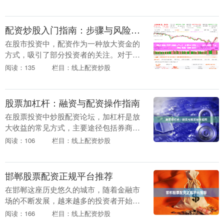
何选择一家安全、合规的配资公司成为投
资者面临的首要难....
配资炒股入门指南：步骤与风险须知
在股市投资中，配资作为一种放大资金的
方式，吸引了部分投资者的关注。对于刚
接触配资的投资者来说炒股配资软件，了
阅读：135
栏目：线上配资炒股
解其操作步骤和潜在风险至关重要。本文
将为您提供一份简....
股票加杠杆：融资与配资操作指南
在股票投资中炒股配资论坛，加杠杆是放
大收益的常见方式，主要途径包括券商融
资和民间配资。本文为您梳理这两种操作
阅读：106
栏目：线上配资炒股
的核心要点，助您理性参与。 ## 一、券
商融资：正规....
邯郸股票配资正规平台推荐
在邯郸这座历史悠久的城市，随着金融市
场的不断发展，越来越多的投资者开始关
注股票配资这一杠杆工具。然而，面对市
阅读：166
栏目：线上配资炒股
场上众多的配资平台，如何选择一家正