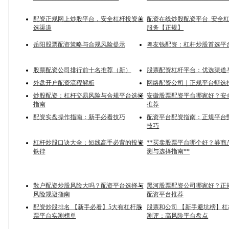
配资正规网上炒股平台，安全杠杆投资首
配资在线炒股配资平台_安全
选渠道
服务【正规】
岳阳股票配资策略与合规风险提示
粤友钱配资：杠杆炒股首选平
股票配资公司排行前十名推荐（新）
股票配资杠杆平台：优选渠道
外盘开户配资流程解析
网络配资公司｜正规平台甄选
炒股配资：杠杆交易风险与合规平台选择
安徽股票配资平台哪家好？安
指南
推荐
配资实盘操作指南：新手必看技巧
配资平台配资指南：正规平台
技巧
杠杆炒股口诀大全：短线高手必背的投资
**买卖股票平台哪个好？券商A
铁律
测与选择指南**
散户配资炒股风险大吗？配资平台选择与
黑河股票配资公司哪家好？正
风险规避指南
配资平台推荐
配资炒股排名 【新手必看】5大有杠杆股
股票和公司 【新手避坑榜】
票平台实测榜单
测评：高风险平台盘点