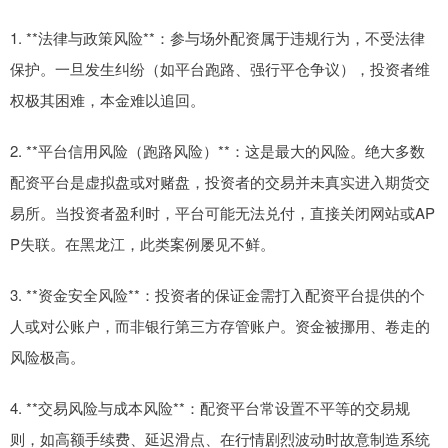
1. **法律与政策风险**：参与场外配资属于违规行为，不受法律
保护。一旦发生纠纷（如平台跑路、强行平仓争议），投资者维
权极其困难，本金难以追回。
2. **平台信用风险（跑路风险）**：这是最大的风险。绝大多数
配资平台是虚拟盘或对赌盘，投资者的交易并未真实进入期货交
易所。当投资者盈利时，平台可能无法兑付，直接关闭网站或AP
P失联。在黑龙江，此类案例屡见不鲜。
3. **资金安全风险**：投资者的保证金需打入配资平台提供的个
人或对公账户，而非银行第三方存管账户。资金被挪用、卷走的
风险极高。
4. **交易风险与成本风险**：配资平台常设置不平等的交易规
则，如高额手续费、延迟滑点、在行情剧烈波动时故意制造系统