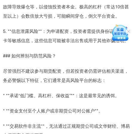
故障导致爆仓等，以侵蚀投资者本金。极高的杠杆（常达10倍甚
至以上）会数倍放大亏损，可能瞬间穿仓，倒欠平台资金。
5. **信息泄露风险**：为申请配资，投资者需提供身份证、银行
卡等敏感信息，这些信息可能被非法出售或用于其他诈骗活动。
### 如何辨别与防范风险？
尽管强烈不建议参与期货配资，但若投资者仍需评估相关渠道，
务必警惕以下特征，它们通常是高风险平台的标志：
* **承诺“低门槛、高杠杆、保收益”**：这是最常见的诱饵。
* **资金支付至个人账户或非期货公司对公账户**。
* **交易软件非主流**，无法通过正规期货公司或文华财经、博易