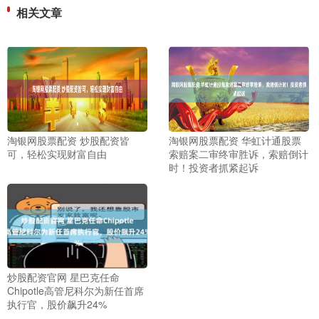
相关文章
淘银网股票配资 炒股配资皆
淘银网股票配资 华虹计通股票
可，轻松实现财富自由
索赔案二审终审胜诉，索赔倒计
时！投资者抓紧起诉
炒股配资官网 星巴克任命
Chipotle高管尼科尔为新任首席
执行官，股价飙升24%